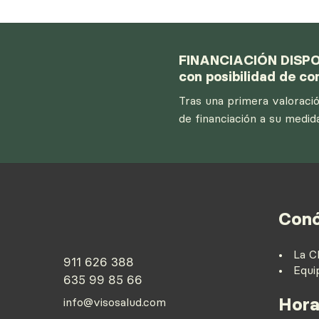
FINANCIACIÓN DISPO
con posibilidad de c
Tras una primera valoraci
de financiación a su medid
Con
• La Cl
911 626 388
• Equi
635 99 85 66
Hora
info@visosalud.com