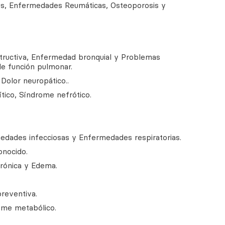
s, Enfermedades Reumáticas, Osteoporosis y
structiva, Enfermedad bronquial y Problemas
de función pulmonar.
 Dolor neuropático..
ítico, Síndrome nefrótico.
edades infecciosas y Enfermedades respiratorias.
onocido.
crónica y Edema.
reventiva.
ome metabólico.