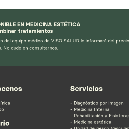
NIBLE EN MEDICINA ESTÉTICA
ombinar tratamientos
ón del equipo médico de VISO SALUD le informará del preci
a. No dude en consultarnos.
ócenos
Servicios
ínica
- Diagnóstico por imagen
po
- Medicina Interna
- Rehabilitación y Fisiotera
rio
- Medicina estética
- Unidad de riesgo Vascular