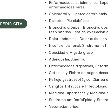
Enfermedades autoinmunes, Lupu
enfermedades raras.
Colesterol y Hipercolesterolemia.
Diabetes, Pie diabético.
PEDIR CITA
Bronquitis crónica, Bronquitis ob
respiratorios. Test de evaluación 
Dolor abdominal, Dolor articular y
Insuficiencia renal, Síndrome nefr
Obesidad e Hígado graso.
Adenopatía, Anemia.
Enfermedades digestivas, Enferm
Cefaleas y Fiebre de origen desc
Reflujo gastroesofágico, Diarrea 
Ganglios linfáticos e Infectología.
Medicina Hiperbárica y Medicina p
Síndrome antifosfolípido y Síndr
Vacunación gripe.